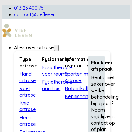
013 23 400 75
contact@viefleven.nl
Alles over artrose
Type
Fysiotherapie
Informatie
Maak een
artrose
over artrose
Fysiotherapie
afspraak
Hand
voor reuma
Sporten met
Bent u niet
artrose
Artrose
Fysiotherapie
zeker over
Voet
aan huis
Botontkalking
welke
artrose
Kennisbank
behandeling
Knie
bij u past?
artrose
Neem
vrijblijvend
Heup
contact op
artrose
of plan
Polyartrose