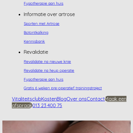
Fysiotherapie aan huis
Informatie over artrose
Sporten met Artrose
Botontkalking
Kennisbank
Revalidatie
Revalidatie na nieuwe knie
Revalidatie na heup operatie
Fysiotherapie aan huis
Gratis 6 weken pre-operatief trainingstraject
Vitaliteitsclub
Kosten
Blog
Over ons
Contact
Maak een
afspraak
013 23 400 75