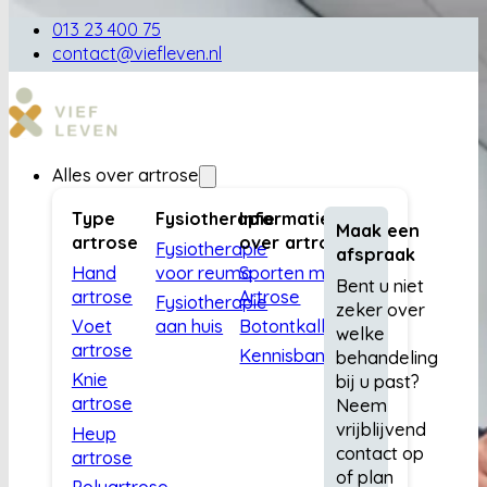
013 23 400 75
contact@viefleven.nl
Alles over artrose
Type
Fysiotherapie
Informatie
Maak een
artrose
over artrose
Fysiotherapie
afspraak
Hand
voor reuma
Sporten met
Bent u niet
artrose
Artrose
Fysiotherapie
zeker over
Voet
aan huis
Botontkalking
welke
artrose
Kennisbank
behandeling
Knie
bij u past?
artrose
Neem
vrijblijvend
Heup
contact op
artrose
of plan
Polyartrose