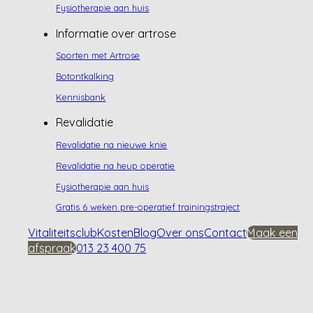
Fysiotherapie aan huis
Informatie over artrose
Sporten met Artrose
Botontkalking
Kennisbank
Revalidatie
Revalidatie na nieuwe knie
Revalidatie na heup operatie
Fysiotherapie aan huis
Gratis 6 weken pre-operatief trainingstraject
Vitaliteitsclub
Kosten
Blog
Over ons
Contact
Maak een
afspraak
013 23 400 75