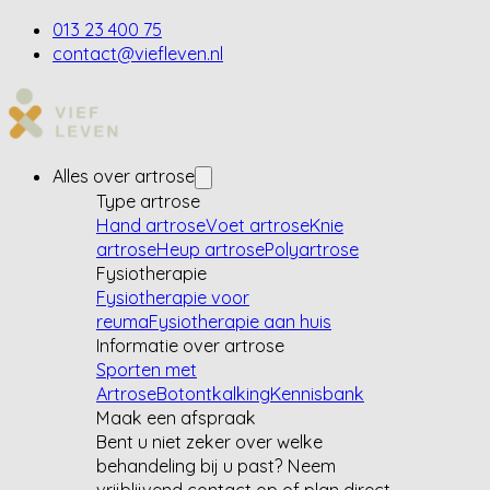
013 23 400 75
contact@viefleven.nl
Alles over artrose
Type artrose
Hand artrose
Voet artrose
Knie
artrose
Heup artrose
Polyartrose
Fysiotherapie
Fysiotherapie voor
reuma
Fysiotherapie aan huis
Informatie over artrose
Sporten met
Artrose
Botontkalking
Kennisbank
Maak een afspraak
Bent u niet zeker over welke
behandeling bij u past? Neem
vrijblijvend contact op of plan direct