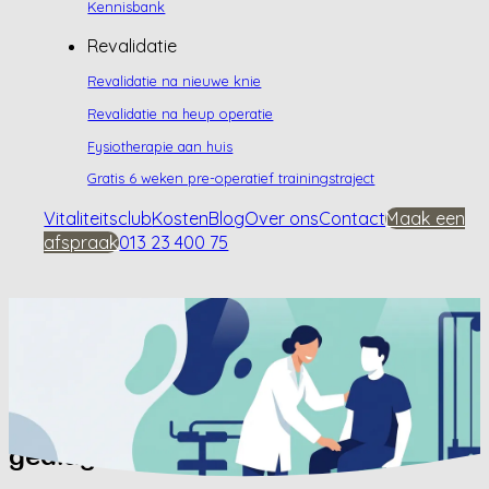
Kennisbank
Revalidatie
Revalidatie na nieuwe knie
Revalidatie na heup operatie
Fysiotherapie aan huis
Gratis 6 weken pre-operatief trainingstraject
Vitaliteitsclub
Kosten
Blog
Over ons
Contact
Maak een
afspraak
013 23 400 75
Home
/
Kennisbank
/
Hoe wordt heupartrose
gediagnosticeerd?
Hoe wordt heupartrose
gediagnosticeerd?