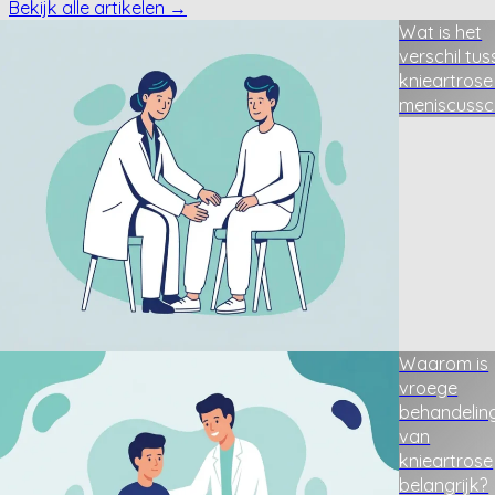
Bekijk alle artikelen →
Wat is het
verschil tu
knieartrose
meniscuss
Waarom is
vroege
behandelin
van
knieartrose
belangrijk?