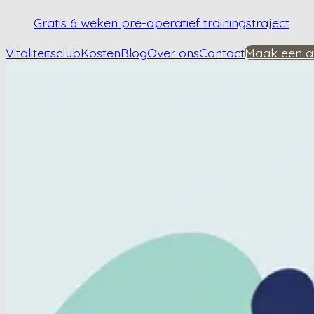
Gratis 6 weken pre-operatief trainingstraject
Vitaliteitsclub
Kosten
Blog
Over ons
Contact
Maak een a
Home
/
Kennisbank
/
Wat is het verschil tussen heupartrose en bursitis?
Wat is het verschil 
Plan een afspraak