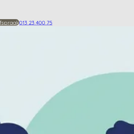
fspraak
013 23 400 75
tussen heupartrose en 