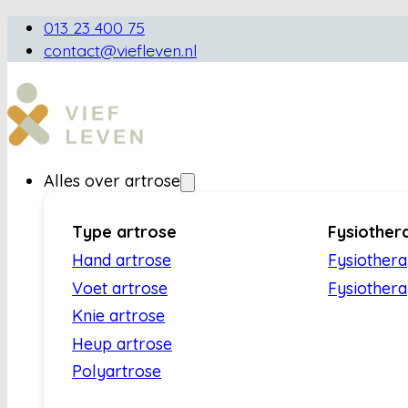
013 23 400 75
contact@viefleven.nl
Alles over artrose
Type artrose
Fysiother
Hand artrose
Fysiother
Voet artrose
Fysiothera
Knie artrose
Heup artrose
Polyartrose