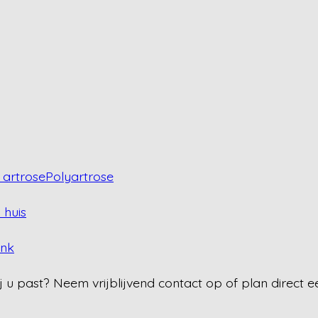
artrose
Polyartrose
 huis
ank
j u past? Neem vrijblijvend contact op of plan direct e