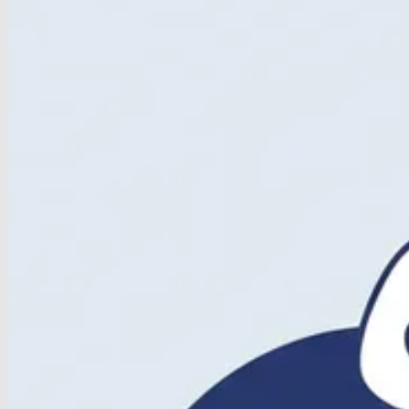
Home
/
Kennisbank
/
Wat is het verschil tussen heupar
Wat is het verschil tussen heupar
Plan een afspraak