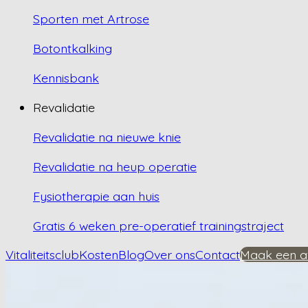
Sporten met Artrose
Botontkalking
Kennisbank
Revalidatie
Revalidatie na nieuwe knie
Revalidatie na heup operatie
Fysiotherapie aan huis
Gratis 6 weken pre-operatief trainingstraject
Vitaliteitsclub
Kosten
Blog
Over ons
Contact
Maak een a