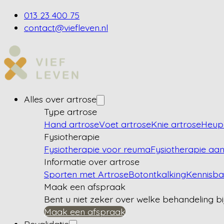
013 23 400 75
contact@viefleven.nl
Alles over artrose
Type artrose
Hand artrose
Voet artrose
Knie artrose
Heup 
Fysiotherapie
Fysiotherapie voor reuma
Fysiotherapie aan
Informatie over artrose
Sporten met Artrose
Botontkalking
Kennisb
Maak een afspraak
Bent u niet zeker over welke behandeling bi
Maak een afspraak