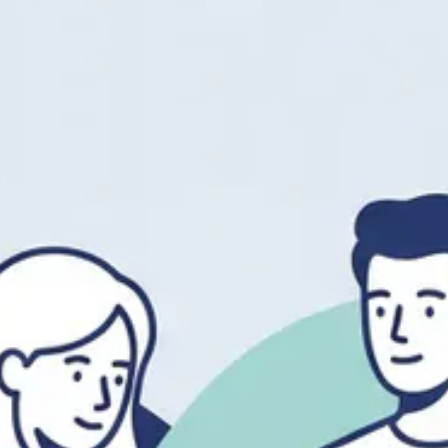
trose en slijmbeursontsteking?
trose en slijmbeursontsteking?