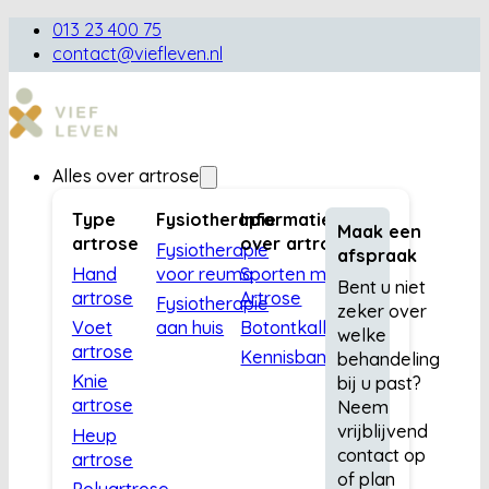
013 23 400 75
contact@viefleven.nl
Alles over artrose
Type
Fysiotherapie
Informatie
Maak een
artrose
over artrose
Fysiotherapie
afspraak
Hand
voor reuma
Sporten met
Bent u niet
artrose
Artrose
Fysiotherapie
zeker over
Voet
aan huis
Botontkalking
welke
artrose
Kennisbank
behandeling
Knie
bij u past?
artrose
Neem
vrijblijvend
Heup
contact op
artrose
of plan
Polyartrose