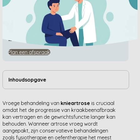
Home
/
Kennisbank
/
Waarom is vroege behandeling van knieartrose
belangrijk?
Waarom is vroege
behandeling van knieartrose
belangrijk?
Plan een afspraak
Inhoudsopgave
Vroege behandeling van
knieartrose
is cruciaal
omdat het de progressie van kraakbeenafbraak
kan vertragen en de gewrichtsfunctie langer kan
behouden. Wanneer artrose vroeg wordt
aangepakt, zijn conservatieve behandelingen
zoals fysiotherapie en oefentherapie het meest