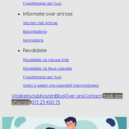
Fysiotherapie aan huis
Informatie over artrose
Sporten met Artrose
Botontkalking
Kennisbank
Revalidatie
Revalidatie na nieuwe knie
Revalidatie na heup operatie
Fysiotherapie aan huis
Gratis 6 weken pre-operatief trainingstraject
Vitaliteitsclub
Kosten
Blog
Over ons
Contact
Maak een
afspraak
013 23 400 75