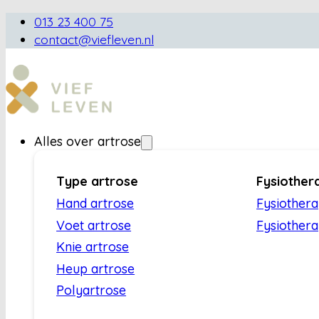
013 23 400 75
contact@viefleven.nl
Alles over artrose
Type artrose
Fysiother
Hand artrose
Fysiother
Voet artrose
Fysiothera
Knie artrose
Heup artrose
Polyartrose