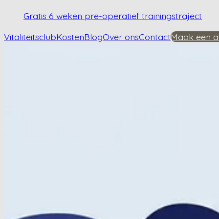
Gratis 6 weken pre-operatief trainingstraject
Vitaliteitsclub
Kosten
Blog
Over ons
Contact
Maak een a
Home
/
Kennisbank
/
Wat zijn de lange termijn voordelen van kniebehandeling?
Wat zijn de lange t
Plan een afspraak