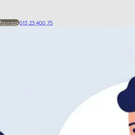
fspraak
013 23 400 75
ermijn voordelen van k