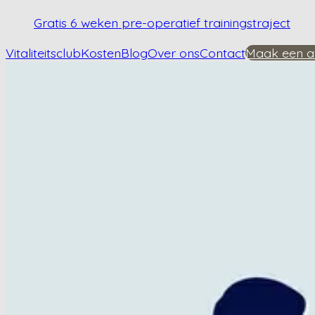
Gratis 6 weken pre-operatief trainingstraject
Vitaliteitsclub
Kosten
Blog
Over ons
Contact
Maak een a
Home
/
Kennisbank
/
Beïnvloedt heupartrose je looppatroon?
Beïnvloedt heupartr
Plan een afspraak