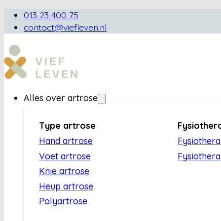
013 23 400 75
contact@viefleven.nl
Alles over artrose
Type artrose
Fysiother
Hand artrose
Fysiother
Voet artrose
Fysiothera
Knie artrose
Heup artrose
Polyartrose