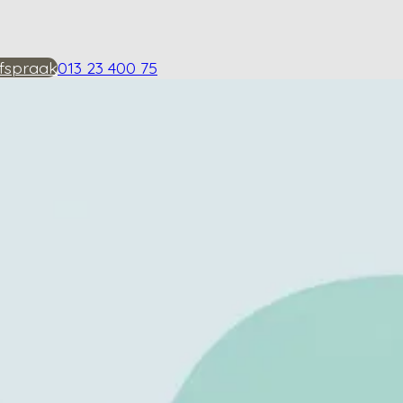
fspraak
013 23 400 75
ose je looppatroon?