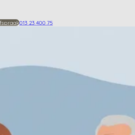
fspraak
013 23 400 75
ij heupartrose?