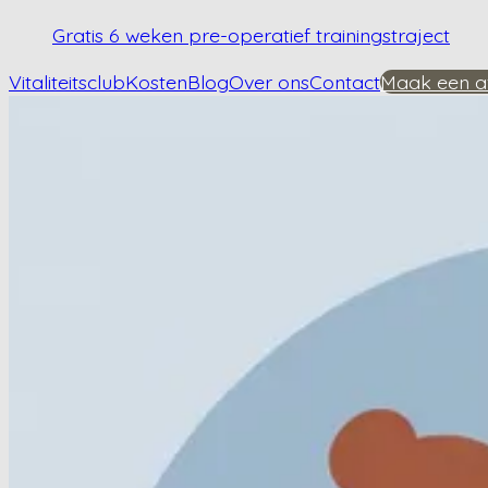
Gratis 6 weken pre-operatief trainingstraject
Vitaliteitsclub
Kosten
Blog
Over ons
Contact
Maak een a
Home
/
Kennisbank
/
Helpt glucosamine bij heupartrose?
Helpt glucosamine b
Plan een afspraak