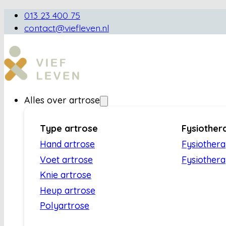
013 23 400 75
contact@viefleven.nl
Alles over artrose
Type artrose
Fysiother
Hand artrose
Fysiother
Voet artrose
Fysiothera
Knie artrose
Heup artrose
Polyartrose