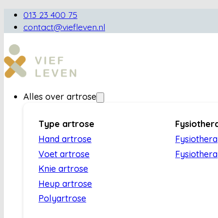
013 23 400 75
contact@viefleven.nl
Alles over artrose
Type artrose
Fysiother
Hand artrose
Fysiother
Voet artrose
Fysiothera
Knie artrose
Heup artrose
Polyartrose