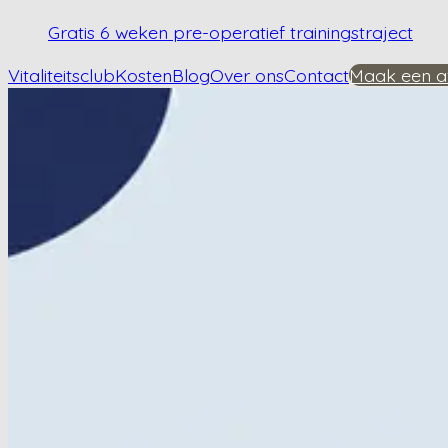
Gratis 6 weken pre-operatief trainingstraject
Vitaliteitsclub
Kosten
Blog
Over ons
Contact
Maak een a
Home
/
Kennisbank
/
Hoe begin je met fysiotherapie voor knieartrose?
Hoe begin je met fy
Plan een afspraak