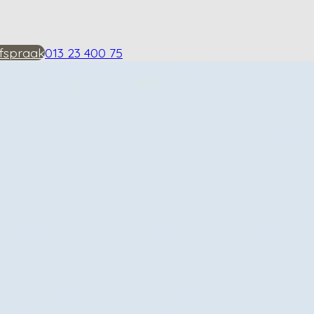
fspraak
013 23 400 75
siotherapie voor kniea