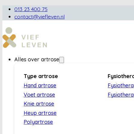
013 23 400 75
contact@viefleven.nl
Alles over artrose
Type artrose
Fysiother
Hand artrose
Fysiother
Voet artrose
Fysiothera
Knie artrose
Heup artrose
Polyartrose