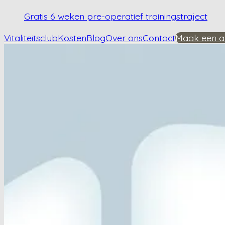
Gratis 6 weken pre-operatief trainingstraject
Vitaliteitsclub
Kosten
Blog
Over ons
Contact
Maak een a
Home
/
Kennisbank
/
Hoe beïnvloedt overgewicht heupartrose?
Hoe beïnvloedt ove
Plan een afspraak