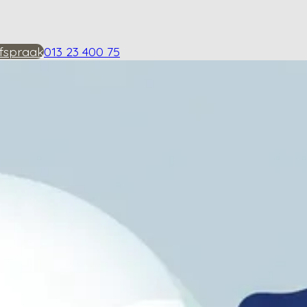
fspraak
013 23 400 75
rgewicht heupartrose?