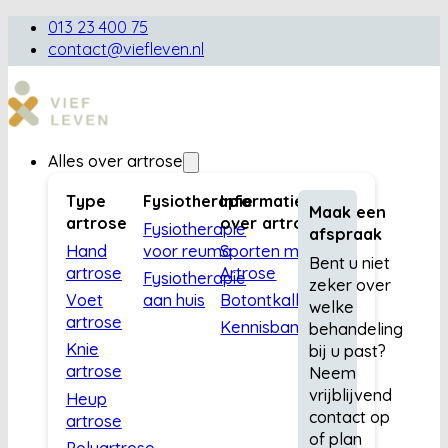
013 23 400 75
contact@viefleven.nl
Alles over artrose
Type
Fysiotherapie
Informatie
Maak een
artrose
over artrose
Fysiotherapie
afspraak
Hand
voor reuma
Sporten met
Bent u niet
artrose
Artrose
Fysiotherapie
zeker over
Voet
aan huis
Botontkalking
welke
artrose
Kennisbank
behandeling
Knie
bij u past?
artrose
Neem
vrijblijvend
Heup
contact op
artrose
of plan
Polyartrose