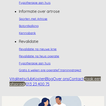
Fysiotherapie aan huis
Informatie over artrose
Sporten met Artrose
Botontkalking
Kennisbank
Revalidatie
Revalidatie na nieuwe knie
Revalidatie na heup operatie
Fysiotherapie aan huis
Gratis 6 weken pre-operatief trainingstraject
Vitaliteitsclub
Kosten
Blog
Over ons
Contact
Maak een
afspraak
013 23 400 75