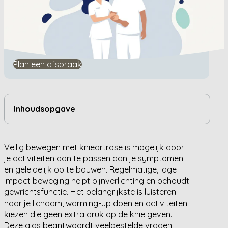
Home
/
Kennisbank
/
Hoe beweeg je veilig met knieartrose?
Hoe beweeg je veilig met
knieartrose?
Plan een afspraak
Inhoudsopgave
Veilig bewegen met knieartrose is mogelijk door
je activiteiten aan te passen aan je symptomen
en geleidelijk op te bouwen. Regelmatige, lage
impact beweging helpt pijnverlichting en behoudt
gewrichtsfunctie. Het belangrijkste is luisteren
naar je lichaam, warming-up doen en activiteiten
kiezen die geen extra druk op de knie geven.
Deze gids beantwoordt veelgestelde vragen