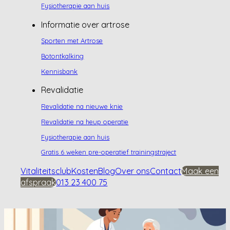
Fysiotherapie aan huis
Informatie over artrose
Sporten met Artrose
Botontkalking
Kennisbank
Revalidatie
Revalidatie na nieuwe knie
Revalidatie na heup operatie
Fysiotherapie aan huis
Gratis 6 weken pre-operatief trainingstraject
Vitaliteitsclub
Kosten
Blog
Over ons
Contact
Maak een
afspraak
013 23 400 75