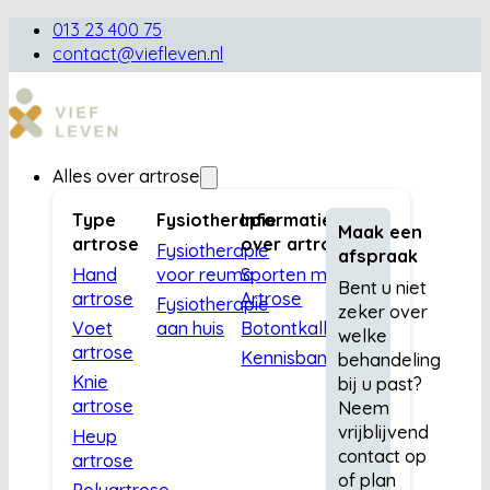
013 23 400 75
contact@viefleven.nl
Alles over artrose
Type
Fysiotherapie
Informatie
Maak een
artrose
over artrose
Fysiotherapie
afspraak
Hand
voor reuma
Sporten met
Bent u niet
artrose
Artrose
Fysiotherapie
zeker over
Voet
aan huis
Botontkalking
welke
artrose
Kennisbank
behandeling
Knie
bij u past?
artrose
Neem
vrijblijvend
Heup
contact op
artrose
of plan
Polyartrose