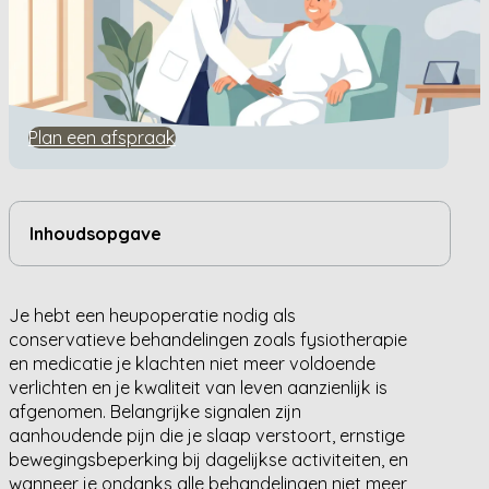
Home
/
Kennisbank
/
Hoe weet je of je een heupoperatie nodig hebt?
Hoe weet je of je een
heupoperatie nodig hebt?
Plan een afspraak
Inhoudsopgave
Je hebt een heupoperatie nodig als
conservatieve behandelingen zoals fysiotherapie
en medicatie je klachten niet meer voldoende
verlichten en je kwaliteit van leven aanzienlijk is
afgenomen. Belangrijke signalen zijn
aanhoudende pijn die je slaap verstoort, ernstige
bewegingsbeperking bij dagelijkse activiteiten, en
wanneer je ondanks alle behandelingen niet meer