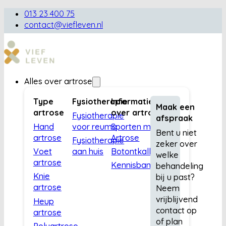
013 23 400 75
contact@viefleven.nl
Alles over artrose
Type
Fysiotherapie
Informatie
Maak een
artrose
over artrose
Fysiotherapie
afspraak
Hand
voor reuma
Sporten met
Bent u niet
artrose
Artrose
Fysiotherapie
zeker over
Voet
aan huis
Botontkalking
welke
artrose
Kennisbank
behandeling
Knie
bij u past?
artrose
Neem
vrijblijvend
Heup
contact op
artrose
of plan
Polyartrose