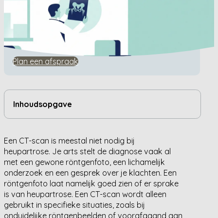
Home
/
Kennisbank
/
Is een CT-scan nodig bij heupartrose?
Is een CT-scan nodig bij
heupartrose?
Plan een afspraak
Inhoudsopgave
Een CT-scan is meestal niet nodig bij
heupartrose. Je arts stelt de diagnose vaak al
met een gewone röntgenfoto, een lichamelijk
onderzoek en een gesprek over je klachten. Een
röntgenfoto laat namelijk goed zien of er sprake
is van heupartrose. Een CT-scan wordt alleen
gebruikt in specifieke situaties, zoals bij
onduidelijke röntgenbeelden of voorafgaand aan