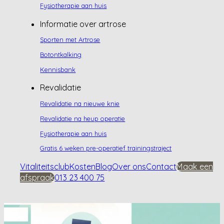
Fysiotherapie aan huis
Informatie over artrose
Sporten met Artrose
Botontkalking
Kennisbank
Revalidatie
Revalidatie na nieuwe knie
Revalidatie na heup operatie
Fysiotherapie aan huis
Gratis 6 weken pre-operatief trainingstraject
Vitaliteitsclub
Kosten
Blog
Over ons
Contact
Maak een
afspraak
013 23 400 75