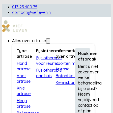
013 23 400 75
contact@viefleven.nl
Alles over artrose
Type
Fysiotherapie
Informatie
Maak een
artrose
over artrose
Fysiotherapie
afspraak
Hand
voor reuma
Sporten met
Bent u niet
artrose
Artrose
Fysiotherapie
zeker over
Voet
aan huis
Botontkalking
welke
artrose
Kennisbank
behandeling
Knie
bij u past?
artrose
Neem
vrijblijvend
Heup
contact op
artrose
of plan
Polyartrose