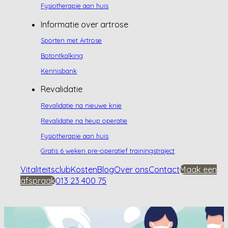
Fysiotherapie aan huis
Informatie over artrose
Sporten met Artrose
Botontkalking
Kennisbank
Revalidatie
Revalidatie na nieuwe knie
Revalidatie na heup operatie
Fysiotherapie aan huis
Gratis 6 weken pre-operatief trainingstraject
Vitaliteitsclub
Kosten
Blog
Over ons
Contact
Maak een
afspraak
013 23 400 75