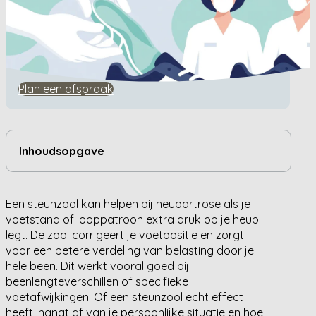
Home
/
Kennisbank
/
Kan een steunzool helpen bij heupartrose?
Kan een steunzool helpen bij
heupartrose?
Plan een afspraak
Inhoudsopgave
Een steunzool kan helpen bij heupartrose als je
voetstand of looppatroon extra druk op je heup
legt. De zool corrigeert je voetpositie en zorgt
voor een betere verdeling van belasting door je
hele been. Dit werkt vooral goed bij
beenlengteverschillen of specifieke
voetafwijkingen. Of een steunzool echt effect
heeft, hangt af van je persoonlijke situatie en hoe