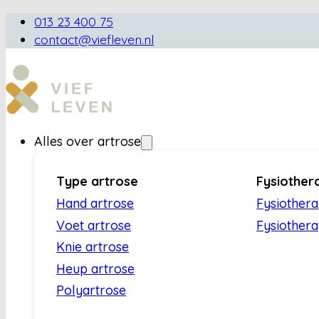
013 23 400 75
contact@viefleven.nl
Alles over artrose
Type artrose
Fysiother
Hand artrose
Fysiother
Voet artrose
Fysiothera
Knie artrose
Heup artrose
Polyartrose