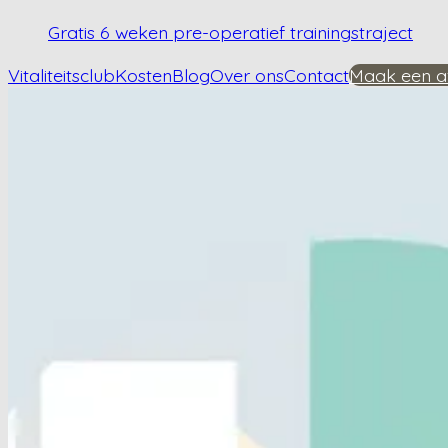
Gratis 6 weken pre-operatief trainingstraject
Vitaliteitsclub
Kosten
Blog
Over ons
Contact
Maak een a
Home
/
Kennisbank
/
Kan heupartrose genezen worden?
Kan heupartrose g
Plan een afspraak