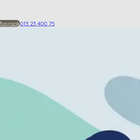
fspraak
013 23 400 75
enezen worden?