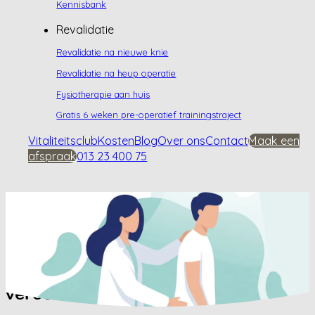
Kennisbank
Revalidatie
Revalidatie na nieuwe knie
Revalidatie na heup operatie
Fysiotherapie aan huis
Gratis 6 weken pre-operatief trainingstraject
Vitaliteitsclub
Kosten
Blog
Over ons
Contact
Maak een
afspraak
013 23 400 75
Home
/
Kennisbank
/
Kan heupartrose rugpijn
veroorzaken?
Kan heupartrose rugpijn
veroorzaken?