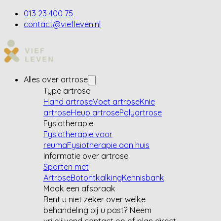
013 23 400 75
contact@viefleven.nl
Alles over artrose
Type artrose
Hand artrose
Voet artrose
Knie
artrose
Heup artrose
Polyartrose
Fysiotherapie
Fysiotherapie voor
reuma
Fysiotherapie aan huis
Informatie over artrose
Sporten met
Artrose
Botontkalking
Kennisbank
Maak een afspraak
Bent u niet zeker over welke
behandeling bij u past? Neem
vrijblijvend contact op of plan direct