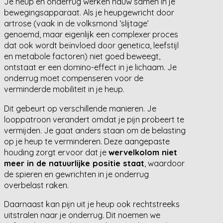
Je heup en onderrug werken nauw samen in je
bewegingsapparaat. Als je heupgewricht door
artrose (vaak in de volksmond ‘slijtage’
genoemd, maar eigenlijk een complexer proces
dat ook wordt beïnvloed door genetica, leefstijl
en metabole factoren) niet goed beweegt,
ontstaat er een domino-effect in je lichaam. Je
onderrug moet compenseren voor de
verminderde mobiliteit in je heup.
Dit gebeurt op verschillende manieren. Je
looppatroon verandert omdat je pijn probeert te
vermijden. Je gaat anders staan om de belasting
op je heup te verminderen. Deze aangepaste
houding zorgt ervoor dat je
wervelkolom niet
meer in de natuurlijke positie staat
, waardoor
de spieren en gewrichten in je onderrug
overbelast raken.
Daarnaast kan pijn uit je heup ook rechtstreeks
uitstralen naar je onderrug. Dit noemen we