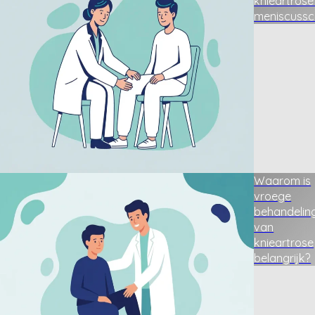
knieartrose
meniscuss
Waarom is
vroege
behandelin
van
knieartrose
belangrijk?