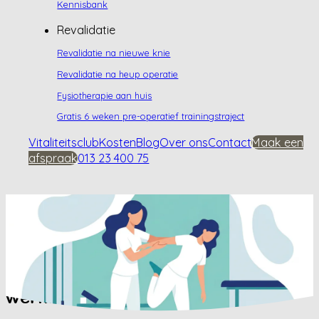
Kennisbank
Revalidatie
Revalidatie na nieuwe knie
Revalidatie na heup operatie
Fysiotherapie aan huis
Gratis 6 weken pre-operatief trainingstraject
Vitaliteitsclub
Kosten
Blog
Over ons
Contact
Maak een
afspraak
013 23 400 75
Home
/
Kennisbank
/
Kan je met heupartrose
blijven werken?
Kan je met heupartrose blijven
werken?