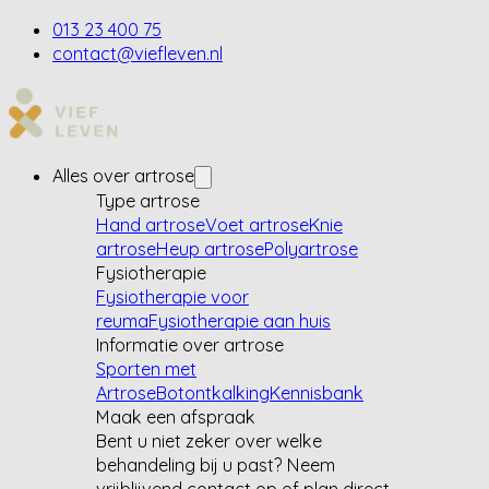
013 23 400 75
contact@viefleven.nl
Alles over artrose
Type artrose
Hand artrose
Voet artrose
Knie
artrose
Heup artrose
Polyartrose
Fysiotherapie
Fysiotherapie voor
reuma
Fysiotherapie aan huis
Informatie over artrose
Sporten met
Artrose
Botontkalking
Kennisbank
Maak een afspraak
Bent u niet zeker over welke
behandeling bij u past? Neem
vrijblijvend contact op of plan direct