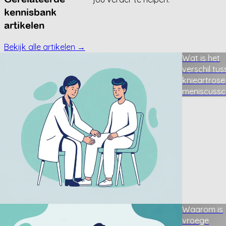
kennisbank
artikelen
Bekijk alle artikelen →
Wat is het
verschil tu
knieartrose
meniscuss
Waarom is
vroege