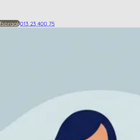
fspraak
013 23 400 75
eupartrose?