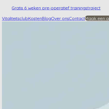
Gratis 6 weken pre-operatief trainingstraject
Vitaliteitsclub
Kosten
Blog
Over ons
Contact
Maak een a
Home
/
Kennisbank
/
Kan je reizen met heupartrose?
Kan je reizen met h
Plan een afspraak