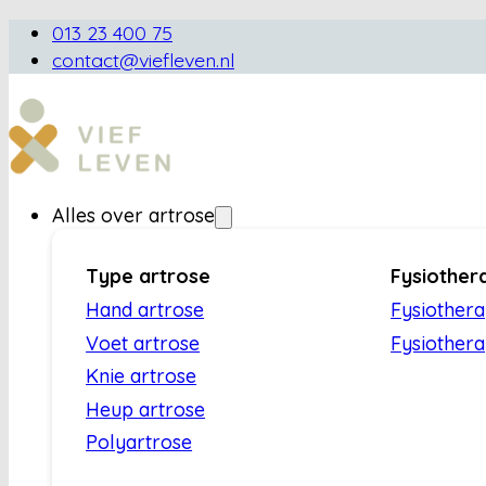
013 23 400 75
contact@viefleven.nl
Alles over artrose
Type artrose
Fysiother
Hand artrose
Fysiother
Voet artrose
Fysiothera
Knie artrose
Heup artrose
Polyartrose