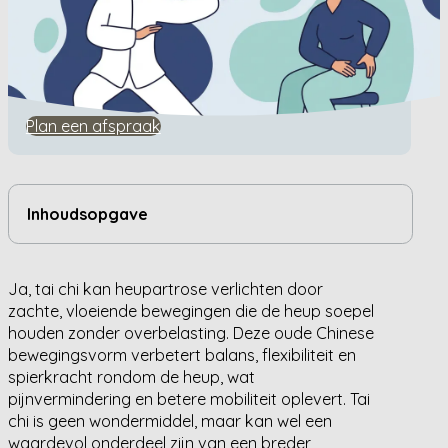
Home
/
Kennisbank
/
Kan tai chi heupartrose verlichten?
Kan tai chi heupartrose
verlichten?
Plan een afspraak
Inhoudsopgave
Ja, tai chi kan heupartrose verlichten door
zachte, vloeiende bewegingen die de heup soepel
houden zonder overbelasting. Deze oude Chinese
bewegingsvorm verbetert balans, flexibiliteit en
spierkracht rondom de heup, wat
pijnvermindering en betere mobiliteit oplevert. Tai
chi is geen wondermiddel, maar kan wel een
waardevol onderdeel zijn van een breder