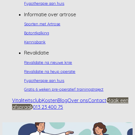
Fysiotherapie aan huis
Informatie over artrose
Sporten met Artrose
Botontkalking
Kennisbank
Revalidatie
Revalidatie na nieuwe knie
Revalidatie na heup operatie
Fysiotherapie aan huis
Gratis 6 weken pre-operatief trainingstraject
Vitaliteitsclub
Kosten
Blog
Over ons
Contact
Maak een
afspraak
013 23 400 75