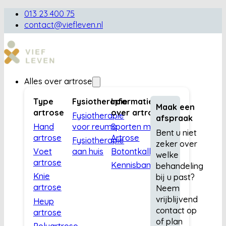
013 23 400 75
contact@viefleven.nl
Alles over artrose
Type
Fysiotherapie
Informatie
Maak een
artrose
over artrose
Fysiotherapie
afspraak
Hand
voor reuma
Sporten met
Bent u niet
artrose
Artrose
Fysiotherapie
zeker over
Voet
aan huis
Botontkalking
welke
artrose
Kennisbank
behandeling
Knie
bij u past?
artrose
Neem
vrijblijvend
Heup
contact op
artrose
of plan
Polyartrose