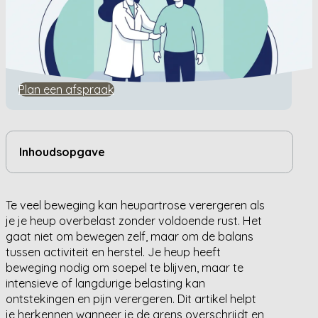
Home
/
Kennisbank
/
Kan te veel beweging heupartrose verergeren?
Kan te veel beweging
heupartrose verergeren?
Plan een afspraak
Inhoudsopgave
Te veel beweging kan heupartrose verergeren als
je je heup overbelast zonder voldoende rust. Het
gaat niet om bewegen zelf, maar om de balans
tussen activiteit en herstel. Je heup heeft
beweging nodig om soepel te blijven, maar te
intensieve of langdurige belasting kan
ontstekingen en pijn verergeren. Dit artikel helpt
je herkennen wanneer je de grens overschrijdt en