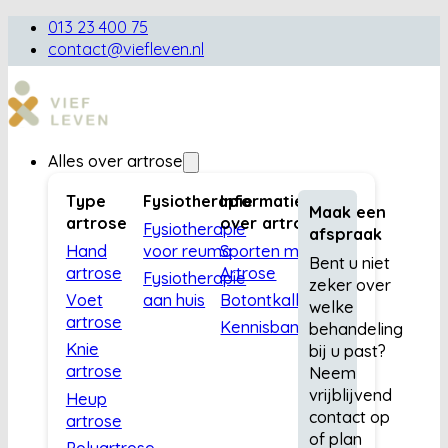
013 23 400 75
contact@viefleven.nl
Alles over artrose
Type
Fysiotherapie
Informatie
Maak een
artrose
over artrose
Fysiotherapie
afspraak
Hand
voor reuma
Sporten met
Bent u niet
artrose
Artrose
Fysiotherapie
zeker over
Voet
aan huis
Botontkalking
welke
artrose
Kennisbank
behandeling
Knie
bij u past?
artrose
Neem
vrijblijvend
Heup
contact op
artrose
of plan
Polyartrose