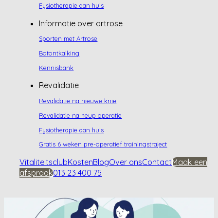
Fysiotherapie aan huis
Informatie over artrose
Sporten met Artrose
Botontkalking
Kennisbank
Revalidatie
Revalidatie na nieuwe knie
Revalidatie na heup operatie
Fysiotherapie aan huis
Gratis 6 weken pre-operatief trainingstraject
Vitaliteitsclub
Kosten
Blog
Over ons
Contact
Maak een
afspraak
013 23 400 75