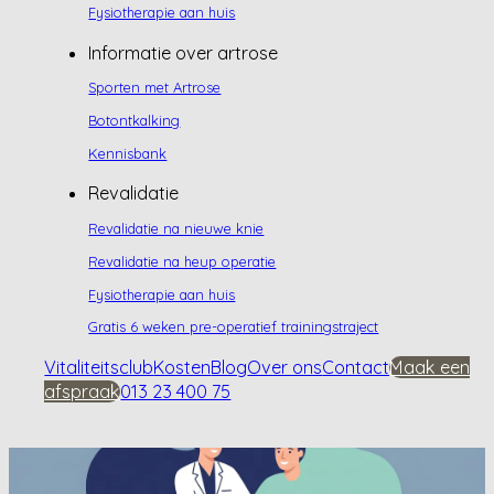
Fysiotherapie aan huis
Informatie over artrose
Sporten met Artrose
Botontkalking
Kennisbank
Revalidatie
Revalidatie na nieuwe knie
Revalidatie na heup operatie
Fysiotherapie aan huis
Gratis 6 weken pre-operatief trainingstraject
Vitaliteitsclub
Kosten
Blog
Over ons
Contact
Maak een
afspraak
013 23 400 75