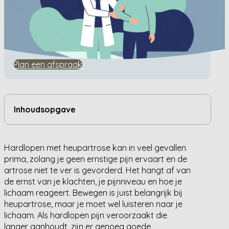
Home
/
Kennisbank
/
Mag je hardlopen met heupartrose?
Mag je hardlopen met
heupartrose?
Plan een afspraak
Inhoudsopgave
Hardlopen met heupartrose kan in veel gevallen
prima, zolang je geen ernstige pijn ervaart en de
artrose niet te ver is gevorderd. Het hangt af van
de ernst van je klachten, je pijnniveau en hoe je
lichaam reageert. Bewegen is juist belangrijk bij
heupartrose, maar je moet wel luisteren naar je
lichaam. Als hardlopen pijn veroorzaakt die
langer aanhoudt, zijn er genoeg goede