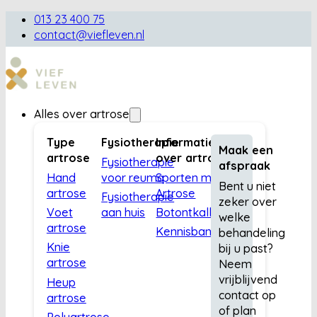
013 23 400 75
contact@viefleven.nl
Alles over artrose
Type
Fysiotherapie
Informatie
Maak een
artrose
over artrose
Fysiotherapie
afspraak
Hand
voor reuma
Sporten met
Bent u niet
artrose
Artrose
Fysiotherapie
zeker over
Voet
aan huis
Botontkalking
welke
artrose
Kennisbank
behandeling
Knie
bij u past?
artrose
Neem
vrijblijvend
Heup
contact op
artrose
of plan
Polyartrose