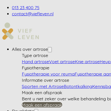
013 23 400 75
contact@viefleven.nl
Alles over artrose
Type artrose
Hand artrose
Voet artrose
Knie artrose
Heup 
Fysiotherapie
Fysiotherapie voor reuma
Fysiotherapie aan
Informatie over artrose
Sporten met Artrose
Botontkalking
Kennisb
Maak een afspraak
Bent u niet zeker over welke behandeling bi
Maak een afspraak