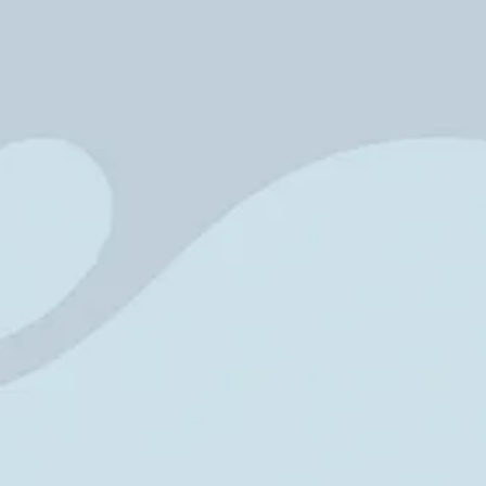
rose?
rose?