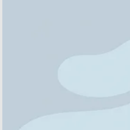
Home
/
Kennisbank
/
Wat is de beste sport bij heupart
Wat is de beste sport bij heupart
Plan een afspraak