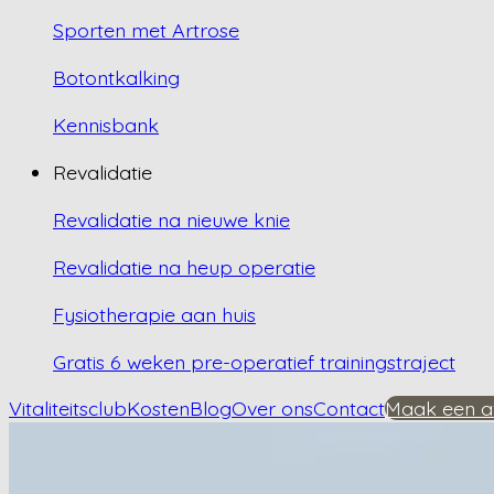
Sporten met Artrose
Botontkalking
Kennisbank
Revalidatie
Revalidatie na nieuwe knie
Revalidatie na heup operatie
Fysiotherapie aan huis
Gratis 6 weken pre-operatief trainingstraject
Vitaliteitsclub
Kosten
Blog
Over ons
Contact
Maak een a