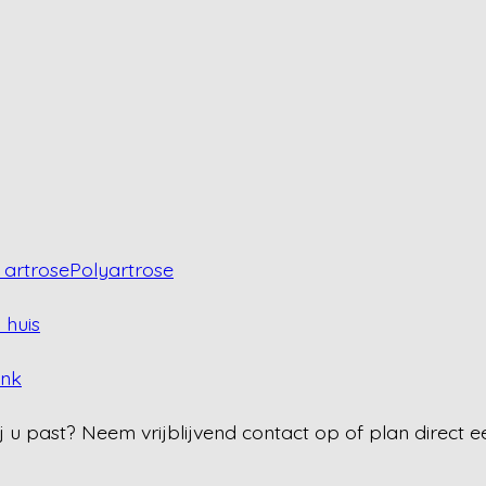
artrose
Polyartrose
 huis
ank
j u past? Neem vrijblijvend contact op of plan direct e