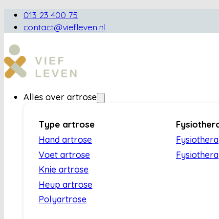
013 23 400 75
contact@viefleven.nl
Alles over artrose
Type artrose
Fysiother
Hand artrose
Fysiother
Voet artrose
Fysiothera
Knie artrose
Heup artrose
Polyartrose