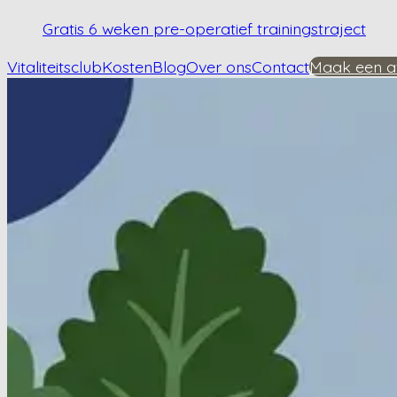
Gratis 6 weken pre-operatief trainingstraject
Vitaliteitsclub
Kosten
Blog
Over ons
Contact
Maak een a
Home
/
Kennisbank
/
Wat is de rol van voeding bij heupartrose?
Wat is de rol van vo
Plan een afspraak