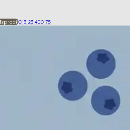
fspraak
013 23 400 75
eding bij heupartrose?