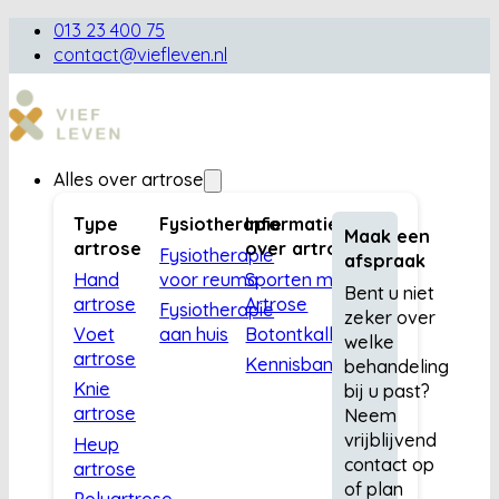
013 23 400 75
contact@viefleven.nl
Alles over artrose
Type
Fysiotherapie
Informatie
Maak een
artrose
over artrose
Fysiotherapie
afspraak
Hand
voor reuma
Sporten met
Bent u niet
artrose
Artrose
Fysiotherapie
zeker over
Voet
aan huis
Botontkalking
welke
artrose
Kennisbank
behandeling
Knie
bij u past?
artrose
Neem
vrijblijvend
Heup
contact op
artrose
of plan
Polyartrose