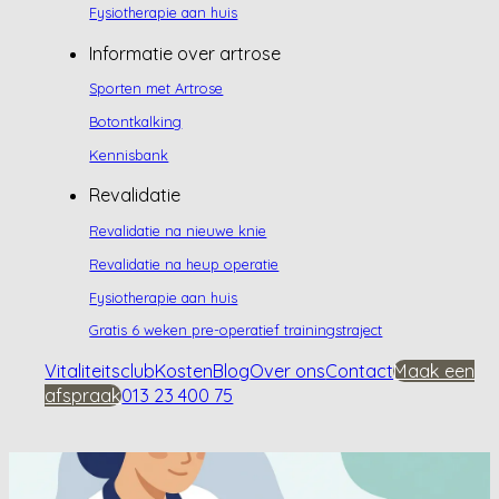
Fysiotherapie aan huis
Informatie over artrose
Sporten met Artrose
Botontkalking
Kennisbank
Revalidatie
Revalidatie na nieuwe knie
Revalidatie na heup operatie
Fysiotherapie aan huis
Gratis 6 weken pre-operatief trainingstraject
Vitaliteitsclub
Kosten
Blog
Over ons
Contact
Maak een
afspraak
013 23 400 75