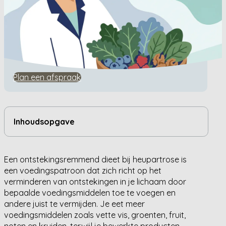
Home
/
Kennisbank
/
Wat is een ontstekingsremmend dieet bij heupartrose?
Wat is een
ontstekingsremmend dieet bij
heupartrose?
Plan een afspraak
Inhoudsopgave
Een ontstekingsremmend dieet bij heupartrose is
een voedingspatroon dat zich richt op het
verminderen van ontstekingen in je lichaam door
bepaalde voedingsmiddelen toe te voegen en
andere juist te vermijden. Je eet meer
voedingsmiddelen zoals vette vis, groenten, fruit,
noten en kruiden, terwijl je bewerkte producten,