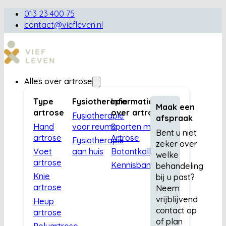
013 23 400 75
contact@viefleven.nl
Alles over artrose
Type
Fysiotherapie
Informatie
Maak een
artrose
over artrose
Fysiotherapie
afspraak
Hand
voor reuma
Sporten met
Bent u niet
artrose
Artrose
Fysiotherapie
zeker over
Voet
aan huis
Botontkalking
welke
artrose
Kennisbank
behandeling
Knie
bij u past?
artrose
Neem
vrijblijvend
Heup
contact op
artrose
of plan
Polyartrose