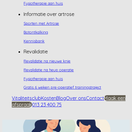
Fysiotherapie aan huis
Informatie over artrose
Sporten met Artrose
Botontkalking
Kennisbank
Revalidatie
Revalidatie na nieuwe knie
Revalidatie na heup operatie
Fysiotherapie aan huis
Gratis 6 weken pre-operatief trainingstraject
Vitaliteitsclub
Kosten
Blog
Over ons
Contact
Maak een
afspraak
013 23 400 75