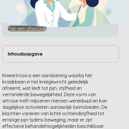
Home
/
Kennisbank
/
Wat is knieartrose?
Wat is knieartrose?
Plan een afspraak
Inhoudsopgave
Knieartrose is een aandoening waarbij het
kraakbeen in het kniegewricht geleidelijk
afneemt, wat leidt tot pijn, stijfheid en
verminderde bewegelijkheid. Deze vorm van
artrose treft miljoenen mensen wereldwijd en kan
dagelijkse activiteiten aanzienlijk beïnvloeden. De
klachten variëren van lichte ochtendstijfheid tot
ernstige pijn tijdens beweging, maar er zijn
effectieve behandelmogelijkheden beschikbaar