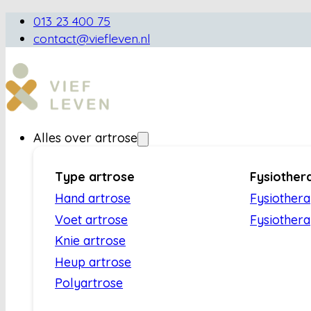
013 23 400 75
contact@viefleven.nl
Alles over artrose
Type artrose
Fysiother
Hand artrose
Fysiother
Voet artrose
Fysiothera
Knie artrose
Heup artrose
Polyartrose