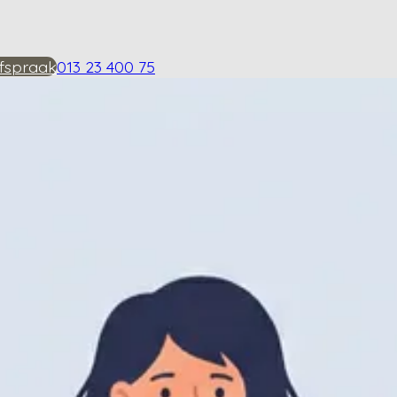
fspraak
013 23 400 75
n tegen heupartrose?