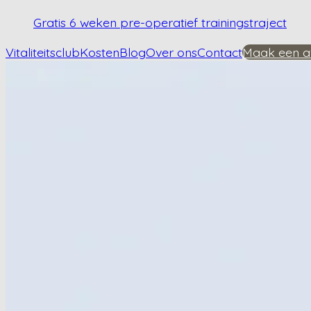
Gratis 6 weken pre-operatief trainingstraject
Vitaliteitsclub
Kosten
Blog
Over ons
Contact
Maak een a
Home
/
Kennisbank
/
Wat kan ik zelf doen tegen heupartrose?
Wat kan ik zelf doe
Plan een afspraak