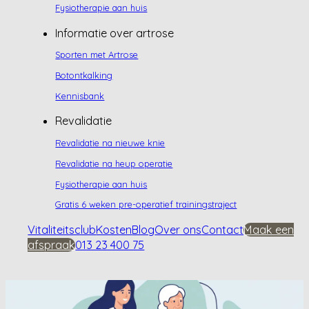
Fysiotherapie aan huis
Informatie over artrose
Sporten met Artrose
Botontkalking
Kennisbank
Revalidatie
Revalidatie na nieuwe knie
Revalidatie na heup operatie
Fysiotherapie aan huis
Gratis 6 weken pre-operatief trainingstraject
Vitaliteitsclub
Kosten
Blog
Over ons
Contact
Maak een
afspraak
013 23 400 75