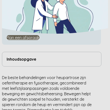
Home
/
Kennisbank
/
Wat zijn de beste behandelingen voor heupartrose?
Wat zijn de beste
behandelingen voor
heupartrose?
Plan een afspraak
Inhoudsopgave
De beste behandelingen voor heupartrose zijn
oefentherapie en fysiotherapie, gecombineerd
met leefstijlaanpassingen zoals voldoende
beweging en gewichtsbeheersing. Bewegen helpt
de gewrichten soepel te houden, versterkt de
spieren rondom de heup en vermindert pijn op de
lange termijn. Pijnmedicatie kan tijdelijk