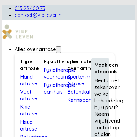
013 23 400 75
contact@viefleven.nl
Alles over artrose
Type
Fysiotherapie
Informatie
Maak een
artrose
over artrose
Fysiotherapie
afspraak
Hand
voor reuma
Sporten met
Bent u niet
artrose
Artrose
Fysiotherapie
zeker over
Voet
aan huis
Botontkalking
welke
artrose
Kennisbank
behandeling
Knie
bij u past?
artrose
Neem
vrijblijvend
Heup
contact op
artrose
of plan
Polyartrose