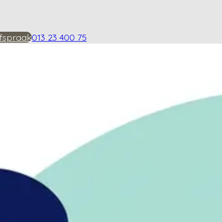
fspraak
013 23 400 75
en van warmwatertherap