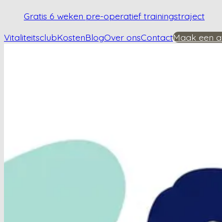
Gratis 6 weken pre-operatief trainingstraject
Vitaliteitsclub
Kosten
Blog
Over ons
Contact
Maak een a
Home
/
Kennisbank
/
Wat zijn de voordelen van warmwatertherapie bij heupartrose?
Wat zijn de voordel
heupartrose?
Plan een afspraak