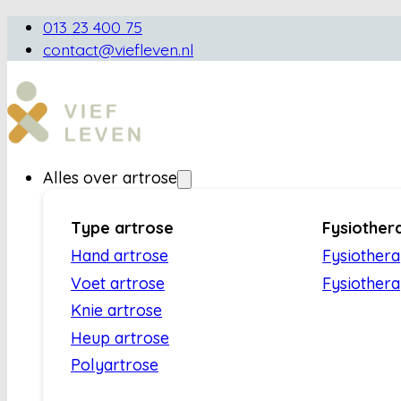
013 23 400 75
contact@viefleven.nl
Alles over artrose
Type artrose
Fysiother
Hand artrose
Fysiother
Voet artrose
Fysiothera
Knie artrose
Heup artrose
Polyartrose