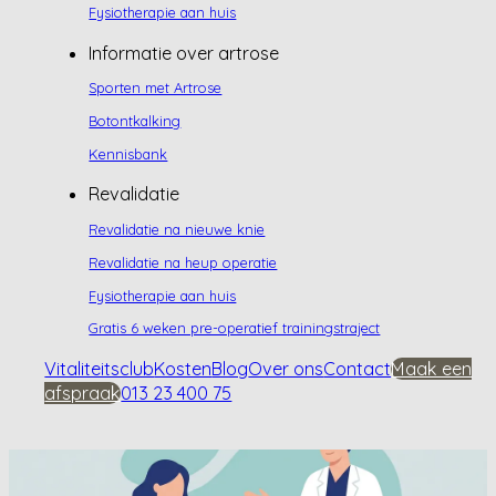
Fysiotherapie aan huis
Informatie over artrose
Sporten met Artrose
Botontkalking
Kennisbank
Revalidatie
Revalidatie na nieuwe knie
Revalidatie na heup operatie
Fysiotherapie aan huis
Gratis 6 weken pre-operatief trainingstraject
Vitaliteitsclub
Kosten
Blog
Over ons
Contact
Maak een
afspraak
013 23 400 75