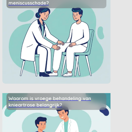
meniscusschade?
Waarom is vroege behandeling van
knieartrose belangrijk?