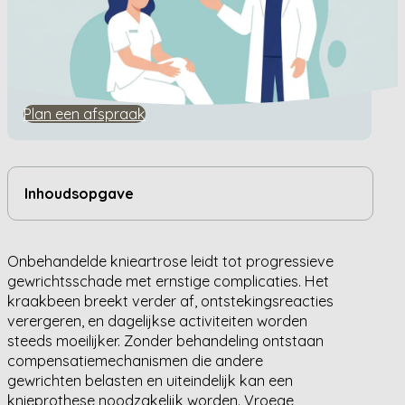
Home
/
Kennisbank
/
Welke complicaties heeft onbehandelde knieartrose?
Welke complicaties heeft
onbehandelde knieartrose?
Plan een afspraak
Inhoudsopgave
Onbehandelde knieartrose leidt tot progressieve
gewrichtsschade met ernstige complicaties. Het
kraakbeen breekt verder af, ontstekingsreacties
verergeren, en dagelijkse activiteiten worden
steeds moeilijker. Zonder behandeling ontstaan
compensatiemechanismen die andere
gewrichten belasten en uiteindelijk kan een
knieprothese noodzakelijk worden. Vroege