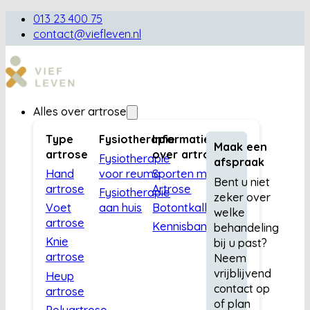
013 23 400 75
contact@viefleven.nl
Alles over artrose
Type
Fysiotherapie
Informatie
Maak een
artrose
over artrose
Fysiotherapie
afspraak
Hand
voor reuma
Sporten met
Bent u niet
artrose
Artrose
Fysiotherapie
zeker over
Voet
aan huis
Botontkalking
welke
artrose
Kennisbank
behandeling
Knie
bij u past?
artrose
Neem
vrijblijvend
Heup
contact op
artrose
of plan
Polyartrose