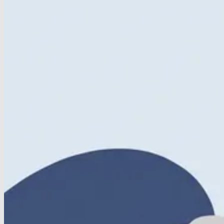
Home
/
Kennisbank
/
Welke oefeningen moet je vermij
Welke oefeningen moet je vermijd
Plan een afspraak