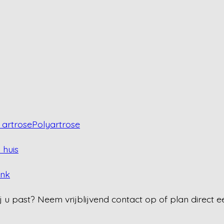
artrose
Polyartrose
 huis
ank
j u past? Neem vrijblijvend contact op of plan direct e