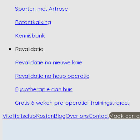
Sporten met Artrose
Botontkalking
Kennisbank
Revalidatie
Revalidatie na nieuwe knie
Revalidatie na heup operatie
Fysiotherapie aan huis
Gratis 6 weken pre-operatief trainingstraject
Vitaliteitsclub
Kosten
Blog
Over ons
Contact
Maak een a