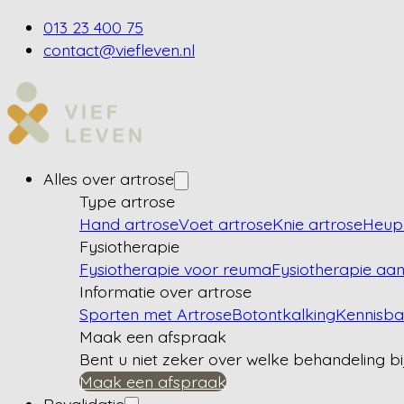
013 23 400 75
contact@viefleven.nl
Alles over artrose
Type artrose
Hand artrose
Voet artrose
Knie artrose
Heup 
Fysiotherapie
Fysiotherapie voor reuma
Fysiotherapie aan
Informatie over artrose
Sporten met Artrose
Botontkalking
Kennisb
Maak een afspraak
Bent u niet zeker over welke behandeling bi
Maak een afspraak