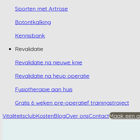
Sporten met Artrose
Botontkalking
Kennisbank
Revalidatie
Revalidatie na nieuwe knie
Revalidatie na heup operatie
Fysiotherapie aan huis
Gratis 6 weken pre-operatief trainingstraject
Vitaliteitsclub
Kosten
Blog
Over ons
Contact
Maak een a