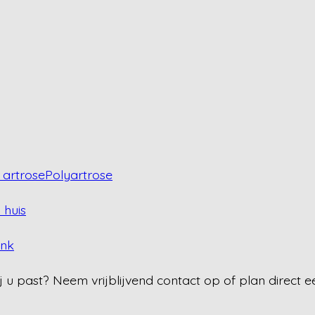
artrose
Polyartrose
 huis
ank
j u past? Neem vrijblijvend contact op of plan direct e