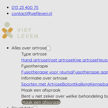
013 23 400 75
contact@viefleven.nl
Alles over artrose
Type artrose
Hand artrose
Voet artrose
Knie artrose
Heup 
Fysiotherapie
Fysiotherapie voor reuma
Fysiotherapie aan
Informatie over artrose
Sporten met Artrose
Botontkalking
Kennisb
Maak een afspraak
Bent u niet zeker over welke behandeling bi
Maak een afspraak