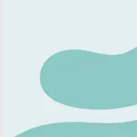
Home
/
Kennisbank
/
Zijn er natuurlijke remedies voor
Zijn er natuurlijke remedies voor
Plan een afspraak