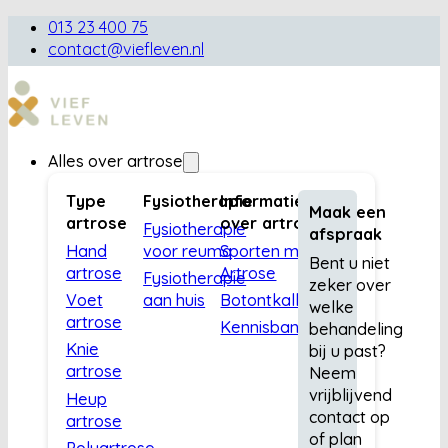
013 23 400 75
contact@viefleven.nl
Alles over artrose
Type
Fysiotherapie
Informatie
Maak een
artrose
over artrose
Fysiotherapie
afspraak
Hand
voor reuma
Sporten met
Bent u niet
artrose
Artrose
Fysiotherapie
zeker over
Voet
aan huis
Botontkalking
welke
artrose
Kennisbank
behandeling
Knie
bij u past?
artrose
Neem
vrijblijvend
Heup
contact op
artrose
of plan
Polyartrose