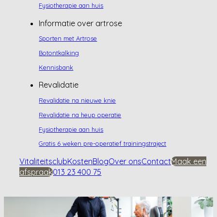
Fysiotherapie aan huis
Informatie over artrose
Sporten met Artrose
Botontkalking
Kennisbank
Revalidatie
Revalidatie na nieuwe knie
Revalidatie na heup operatie
Fysiotherapie aan huis
Gratis 6 weken pre-operatief trainingstraject
Vitaliteitsclub
Kosten
Blog
Over ons
Contact
Maak een
afspraak
013 23 400 75