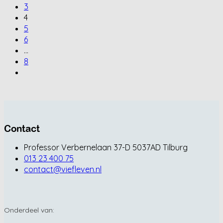
3
4
5
6
…
8
Contact
Professor Verbernelaan 37-D 5037AD Tilburg
013 23 400 75
contact@viefleven.nl
Onderdeel van: