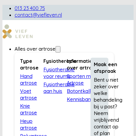
013 23 400 75
contact@viefleven.nl
Alles over artrose
Type
Fysiotherapie
Informatie
Maak een
artrose
over artrose
Fysiotherapie
afspraak
Hand
voor reuma
Sporten met
Bent u niet
artrose
Artrose
Fysiotherapie
zeker over
Voet
aan huis
Botontkalking
welke
artrose
Kennisbank
behandeling
Knie
bij u past?
artrose
Neem
vrijblijvend
Heup
contact op
artrose
of plan
Polyartrose