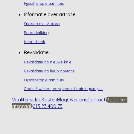
Fysiotherapie aan huis
Informatie over artrose
Sporten met Artrose
Botontkalking
Kennisbank
Revalidatie
Revalidatie na nieuwe knie
Revalidatie na heup operatie
Fysiotherapie aan huis
Gratis 6 weken pre-operatief trainingstraject
Vitaliteitsclub
Kosten
Blog
Over ons
Contact
Maak een
afspraak
013 23 400 75