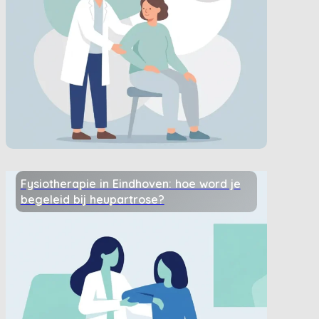
Fysiotherapie in Eindhoven: hoe word je
begeleid bij heupartrose?