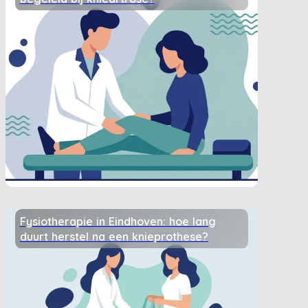
Fysiotherapie in Eindhoven: hoe lang
duurt herstel na een knieprothese?