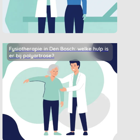
Fysiotherapie in Den Bosch: welke hulp is
er bij polyartrose?