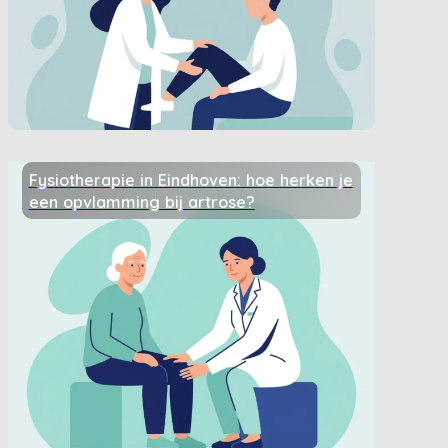
Fysiotherapie in Eindhoven: hoe herken je
een opvlamming bij artrose?